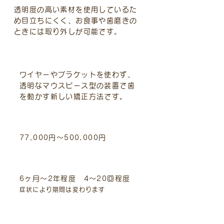
透明度の高い素材を使用しているた
め目立ちにくく、お食事や歯磨きの
ときには取り外しが可能です。
治療内容
ワイヤーやブラケットを使わず、
透明なマウスピース型の装置で歯
を動かす新しい矯正方法です。
標準的費用（税込）
77,000円～500,000円
治療期間と回数
6ヶ月～2年程度 4～20回程度
症状により期間は変わります
主なリスクや副作用