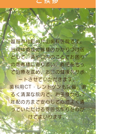
ご挨拶
越前市桂町の片山歯科医院です。
当院は地域の皆様のかかりつけ医
として、歯や口内のことでお困り
の患者様に寄り添い、責任をもっ
て治療を進め、お口の健康をサポ
ートさせていただきます。
歯科用CT・レントゲンも完備。明
るく清潔な院内で、お子様からご
年配の方まで安心して心地よく通
っていただける雰囲気作りを心が
けてまいります。