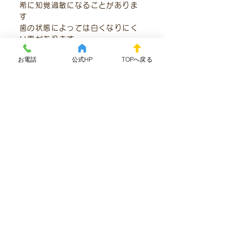
希に知覚過敏になることがありま
す
歯の状態によっては白くなりにく
い事があります
個人差有り
お電話
公式HP
TOPへ戻る
入れ歯 ノンクラスプデ
ンチャー
治療内容
クラスプを使用せず、義歯床の範
囲を広げて歯茎を覆うことで維持
させます
標準的費用（税込）