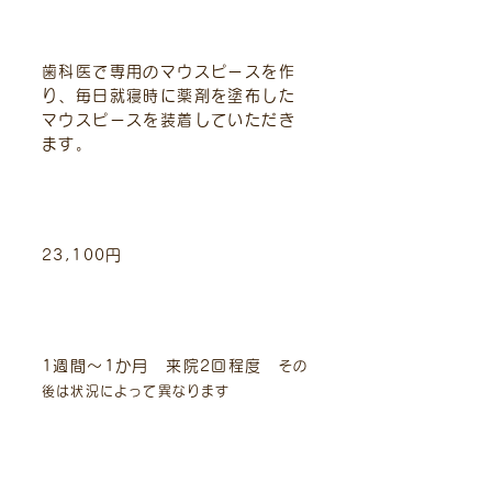
治療内容
歯科医で専用のマウスピースを作
り、毎日就寝時に薬剤を塗布した
マウスピースを装着していただき
ます。
標準的費用（税込）
23,100円
治療期間と回数
1週間～1か月 来院2回程度
その
後は状況によって異なります
主なリスクや副作用