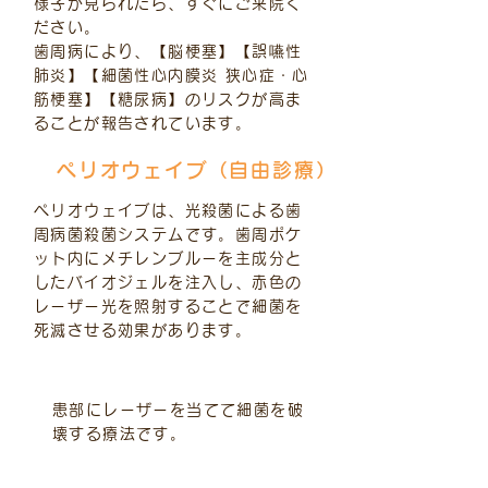
様子が見られたら、すぐにご来院く
ださい。
歯周病により、【脳梗塞】【誤嚥性
肺炎】【細菌性心内膜炎 狭心症・心
筋梗塞】【糖尿病】のリスクが高ま
ることが報告されています。
ペリオウェイブ（自由診療）
ペリオウェイブは、光殺菌による歯
周病菌殺菌システムです。歯周ポケ
ット内にメチレンブルーを主成分と
したバイオジェルを注入し、赤色の
レーザー光を照射することで細菌を
死滅させる効果があります。
治療内容
患部にレーザーを当てて細菌を破
壊する療法です。